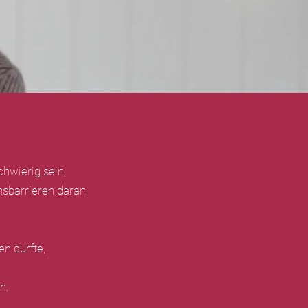
hwierig sein,
sbarrieren daran,
n durfte,
n.